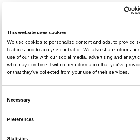
δέχεστε cookies αλλάζοντας τις
ρυθμίσεις του προγράμματος
περιήγησής σας ή διαχειριζόμενοι τις
προτιμήσεις παρακολούθησης
This website uses cookies
κάνοντας κλικ στην επιλογή «Ρυθμίσεις
We use cookies to personalise content and ads, to provide s
cookies» που βρίσκεται στο κάτω μέρος
features and to analyse our traffic. We also share informatio
της αρχικής μας σελίδας. Εάν, ωστόσο,
use of our site with our social media, advertising and analyti
δεν αποδέχεστε τα cookies, ενδέχεται
who may combine it with other information that you’ve provi
or that they’ve collected from your use of their services.
να αντιμετωπίσετε κάποια δυσχέρεια
στη χρήση των Ηλεκτρονικών
Υπηρεσιών. Για παράδειγμα, δεν θα
Consent
είμαστε σε θέση να αναγνωρίσουμε τον
Necessary
Selection
υπολογιστή σας και θα πρέπει να
συνδέεστε κάθε φορά που
Preferences
επισκέπτεστε. Επίσης, δεν θα
λαμβάνετε διαφημίσεις ή άλλες
Statistics