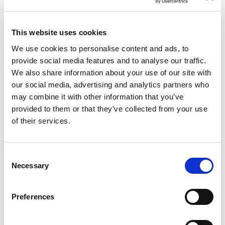
Πετσέτες παραλίας και πισίνας
This website uses cookies
Στεγνωτήρας μαλλιών
We use cookies to personalise content and ads, to
Μεγεθυντικός καθρέφτης ξυρίσματος
provide social media features and to analyse our traffic.
We also share information about your use of our site with
Ατομικά ελεγχόμενος κλιματισμός και
our social media, advertising and analytics partners who
θέρμανση
may combine it with other information that you’ve
provided to them or that they’ve collected from your use
Wi-Fi υψηλής ταχύτητας
of their services.
Μία δορυφορική τηλεόραση 43" 4K
UHD
Consent
Τηλέφωνο με απευθείας κλήση
Necessary
Selection
Ηλεκτρονική θυρίδα ασφαλείας
Preferences
Ψυγείο