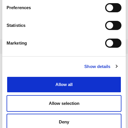
Preferences
Statistics
Marketing
EBENFALLS
Show details
INTERESSANT
Allow all
FACILITIES & SERVICES
Allow selection
SPASS FÜR KINDER
Deny